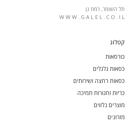
תל השומר, רמת גן
W W W . G A L E L . C O . I L
קטלוג
כורסאות
כסאות גלגלים
כסאות רחצה ושירותים
כריות וחגורות תמיכה
מוצרים נלווים
מזרונים