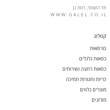
תל השומר, רמת גן
W W W . G A L E L . C O . I L
קטלוג
כורסאות
כסאות גלגלים
כסאות רחצה ושירותים
כריות וחגורות תמיכה
מוצרים נלווים
מזרונים