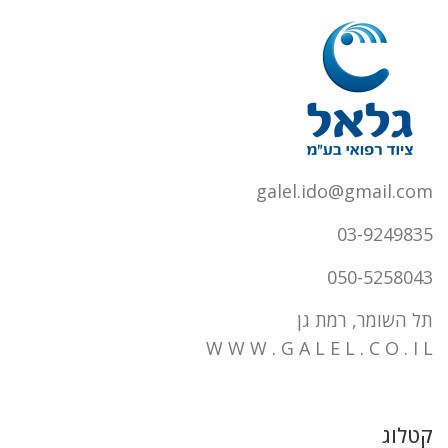
galel.ido@gmail.com
03-9249835
050-5258043
תל השומר, רמת גן
W W W . G A L E L . C O . I L
קטלוג