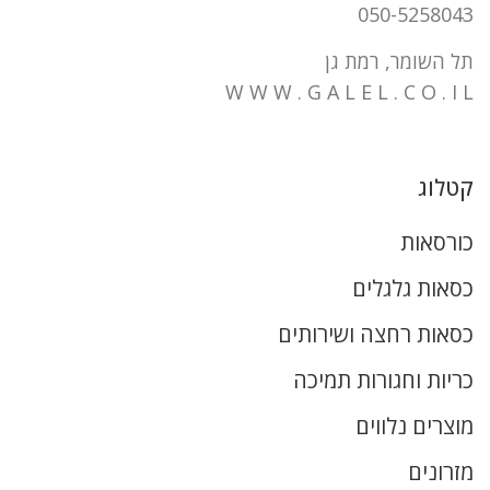
050-5258043
תל השומר, רמת גן
W W W . G A L E L . C O . I L
קטלוג
כורסאות
כסאות גלגלים
כסאות רחצה ושירותים
כריות וחגורות תמיכה
מוצרים נלווים
מזרונים