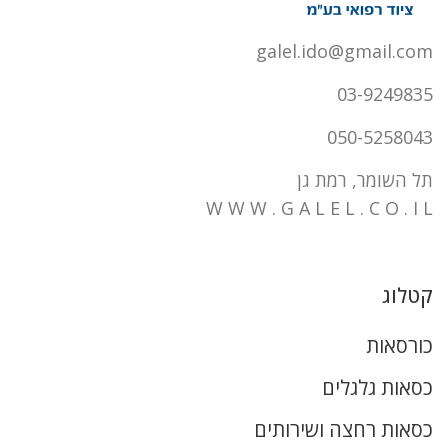
galel.ido@gmail.com
03-9249835
050-5258043
תל השומר, רמת גן
W W W . G A L E L . C O . I L
קטלוג
כורסאות
כסאות גלגלים
כסאות רחצה ושירותים