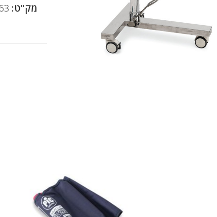
מק"ט:
63
להגדלה