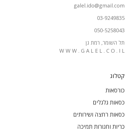
galel.ido@gmail.com
03-9249835
050-5258043
תל השומר, רמת גן
W W W . G A L E L . C O . I L
קטלוג
כורסאות
כסאות גלגלים
כסאות רחצה ושירותים
כריות וחגורות תמיכה