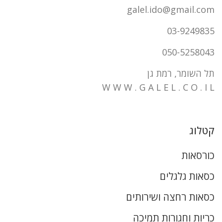
galel.ido@gmail.com
03-9249835
050-5258043
תל השומר, רמת גן
W W W . G A L E L . C O . I L
קטלוג
כורסאות
כסאות גלגלים
כסאות רחצה ושירותים
כריות וחגורות תמיכה