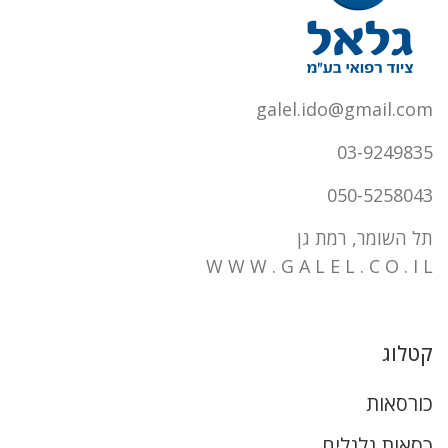
galel.ido@gmail.com
03-9249835
050-5258043
תל השומר, רמת גן
W W W . G A L E L . C O . I L
קטלוג
כורסאות
כסאות גלגלים