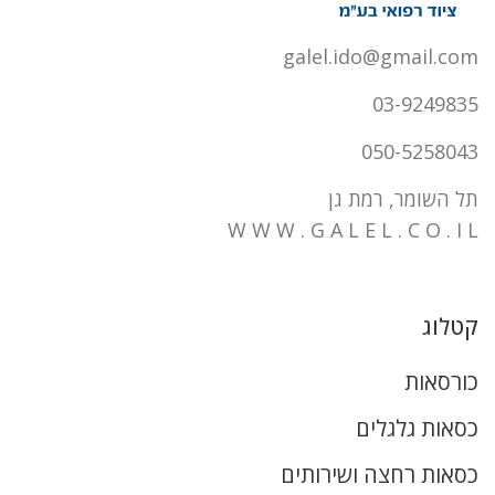
galel.ido@gmail.com
03-9249835
050-5258043
תל השומר, רמת גן
W W W . G A L E L . C O . I L
קטלוג
כורסאות
כסאות גלגלים
כסאות רחצה ושירותים