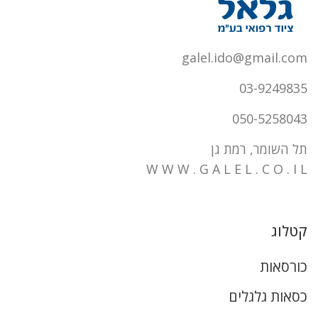
galel.ido@gmail.com
03-9249835
050-5258043
תל השומר, רמת גן
W W W . G A L E L . C O . I L
קטלוג
כורסאות
כסאות גלגלים