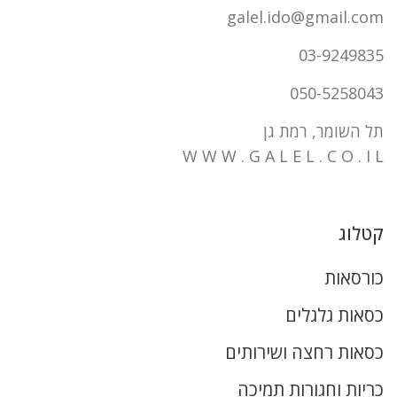
galel.ido@gmail.com
03-9249835
050-5258043
תל השומר, רמת גן
W W W . G A L E L . C O . I L
קטלוג
כורסאות
כסאות גלגלים
כסאות רחצה ושירותים
כריות וחגורות תמיכה