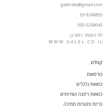
galel.ido@gmail.com
03-9249835
050-5258043
תל השומר, רמת גן
W W W . G A L E L . C O . I L
קטלוג
כורסאות
כסאות גלגלים
כסאות רחצה ושירותים
כריות וחגורות תמיכה