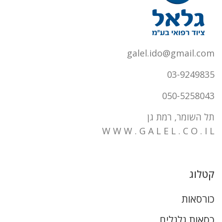
galel.ido@gmail.com
03-9249835
050-5258043
תל השומר, רמת גן
W W W . G A L E L . C O . I L
קטלוג
כורסאות
כסאות גלגלים