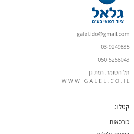
galel.ido@gmail.com
03-9249835
050-5258043
תל השומר, רמת גן
W W W . G A L E L . C O . I L
קטלוג
כורסאות