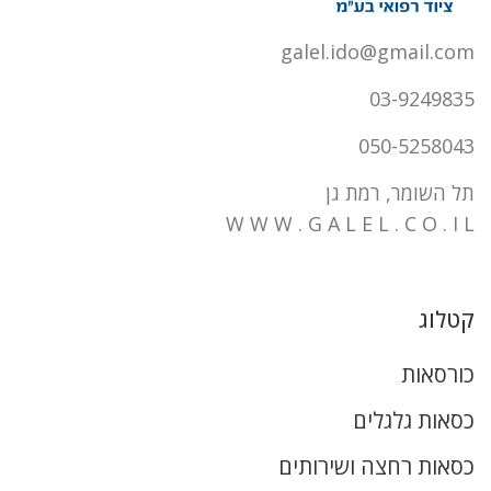
galel.ido@gmail.com
03-9249835
050-5258043
תל השומר, רמת גן
W W W . G A L E L . C O . I L
קטלוג
כורסאות
כסאות גלגלים
כסאות רחצה ושירותים