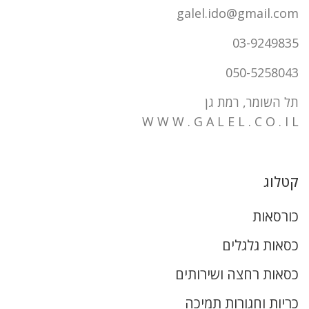
galel.ido@gmail.com
03-9249835
050-5258043
תל השומר, רמת גן
W W W . G A L E L . C O . I L
קטלוג
כורסאות
כסאות גלגלים
כסאות רחצה ושירותים
כריות וחגורות תמיכה