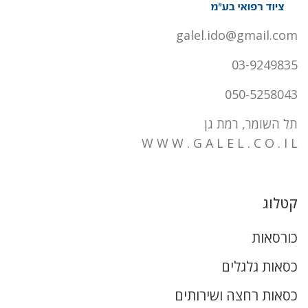
galel.ido@gmail.com
03-9249835
050-5258043
תל השומר, רמת גן
W W W . G A L E L . C O . I L
קטלוג
כורסאות
כסאות גלגלים
כסאות רחצה ושירותים