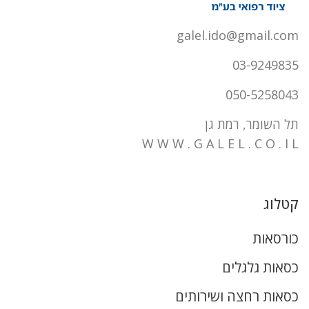
galel.ido@gmail.com
03-9249835
050-5258043
תל השומר, רמת גן
W W W . G A L E L . C O . I L
קטלוג
כורסאות
כסאות גלגלים
כסאות רחצה ושירותים