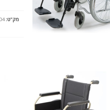
מק"ט:
04
להגדלה