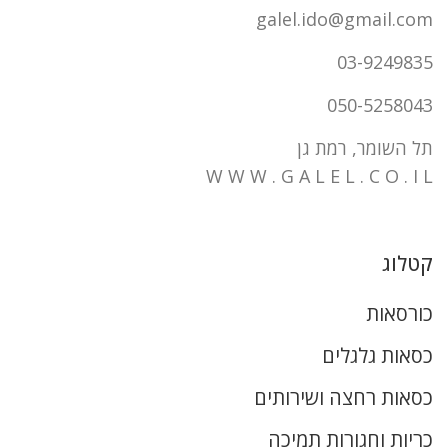
galel.ido@gmail.com
03-9249835
050-5258043
תל השומר, רמת גן
W W W . G A L E L . C O . I L
קטלוג
כורסאות
כסאות גלגלים
כסאות רחצה ושירותים
כריות וחגורות תמיכה