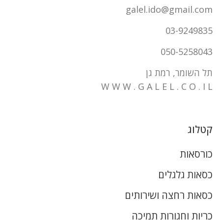
galel.ido@gmail.com
03-9249835
050-5258043
תל השומר, רמת גן
W W W . G A L E L . C O . I L
קטלוג
כורסאות
כסאות גלגלים
כסאות רחצה ושירותים
כריות וחגורות תמיכה