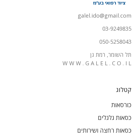
galel.ido@gmail.com
03-9249835
050-5258043
תל השומר, רמת גן
W W W . G A L E L . C O . I L
קטלוג
כורסאות
כסאות גלגלים
כסאות רחצה ושירותים