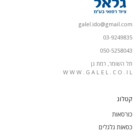
galel.ido@gmail.com
03-9249835
050-5258043
תל השומר, רמת גן
W W W . G A L E L . C O . I L
קטלוג
כורסאות
כסאות גלגלים