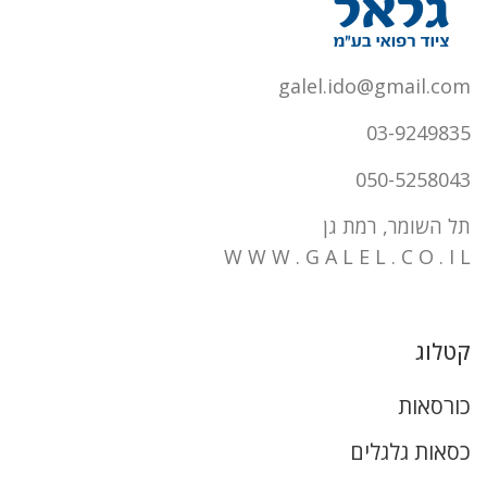
galel.ido@gmail.com
03-9249835
050-5258043
תל השומר, רמת גן
W W W . G A L E L . C O . I L
קטלוג
כורסאות
כסאות גלגלים