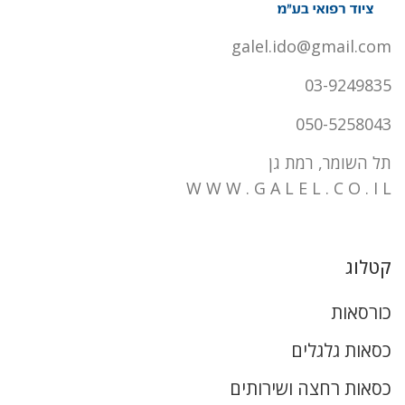
galel.ido@gmail.com
03-9249835
050-5258043
תל השומר, רמת גן
W W W . G A L E L . C O . I L
קטלוג
כורסאות
כסאות גלגלים
כסאות רחצה ושירותים