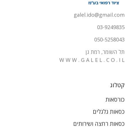
galel.ido@gmail.com
03-9249835
050-5258043
תל השומר, רמת גן
W W W . G A L E L . C O . I L
קטלוג
כורסאות
כסאות גלגלים
כסאות רחצה ושירותים