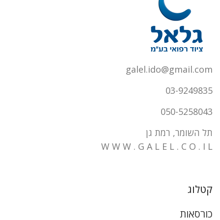
galel.ido@gmail.com
03-9249835
050-5258043
תל השומר, רמת גן
W W W . G A L E L . C O . I L
קטלוג
כורסאות