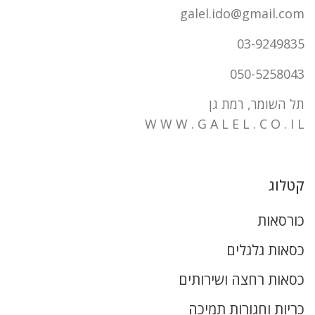
galel.ido@gmail.com
03-9249835
050-5258043
תל השומר, רמת גן
W W W . G A L E L . C O . I L
קטלוג
כורסאות
כסאות גלגלים
כסאות רחצה ושירותים
כריות וחגורות תמיכה