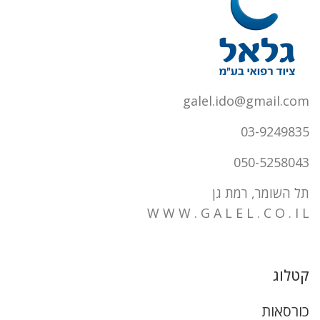
galel.ido@gmail.com
03-9249835
050-5258043
תל השומר, רמת גן
W W W . G A L E L . C O . I L
קטלוג
כורסאות