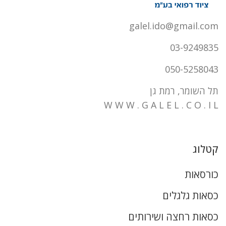
galel.ido@gmail.com
03-9249835
050-5258043
תל השומר, רמת גן
W W W . G A L E L . C O . I L
קטלוג
כורסאות
כסאות גלגלים
כסאות רחצה ושירותים