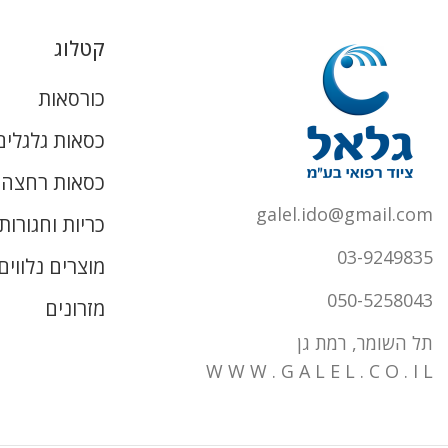
קטלוג
כורסאות
כסאות גלגלים
כסאות רחצה ו
galel.ido@gmail.com
כריות וחגורות
03-9249835
מוצרים נלווים
050-5258043
מזרונים
תל השומר, רמת גן
W W W . G A L E L . C O . I L