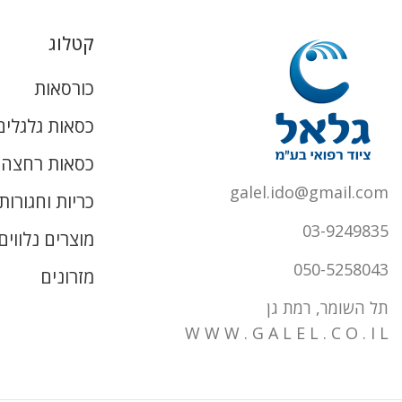
קטלוג
כורסאות
כסאות גלגלים
כסאות רחצה ו
galel.ido@gmail.com
כריות וחגורות
03-9249835
מוצרים נלווים
050-5258043
מזרונים
תל השומר, רמת גן
W W W . G A L E L . C O . I L