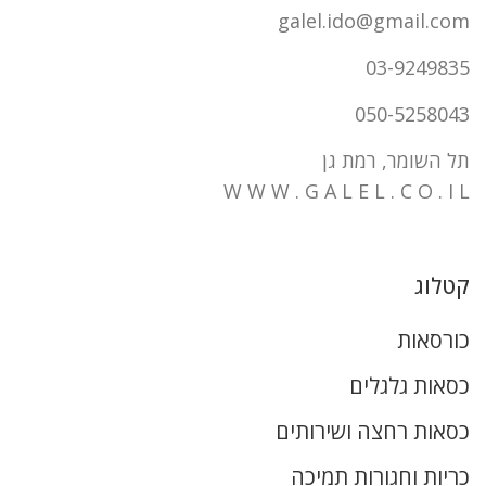
galel.ido@gmail.com
03-9249835
050-5258043
תל השומר, רמת גן
W W W . G A L E L . C O . I L
קטלוג
כורסאות
כסאות גלגלים
כסאות רחצה ושירותים
כריות וחגורות תמיכה