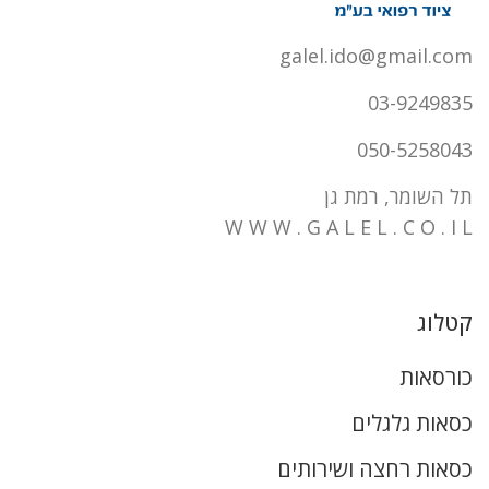
galel.ido@gmail.com
03-9249835
050-5258043
תל השומר, רמת גן
W W W . G A L E L . C O . I L
קטלוג
כורסאות
כסאות גלגלים
כסאות רחצה ושירותים