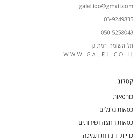
galel.ido@gmail.com
03-9249835
050-5258043
תל השומר, רמת גן
W W W . G A L E L . C O . I L
קטלוג
כורסאות
כסאות גלגלים
כסאות רחצה ושירותים
כריות וחגורות תמיכה