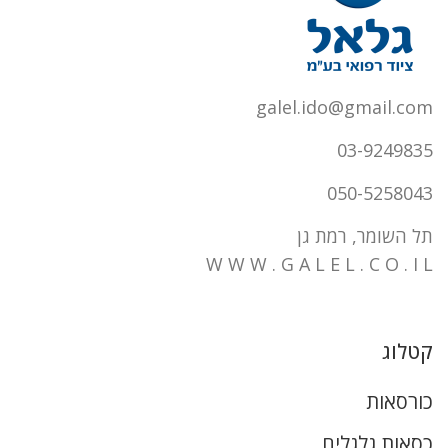
galel.ido@gmail.com
03-9249835
050-5258043
תל השומר, רמת גן
W W W . G A L E L . C O . I L
קטלוג
כורסאות
כסאות גלגלים