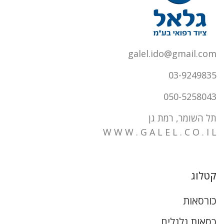
galel.ido@gmail.com
03-9249835
050-5258043
תל השומר, רמת גן
W W W . G A L E L . C O . I L
קטלוג
כורסאות
כסאות גלגלים