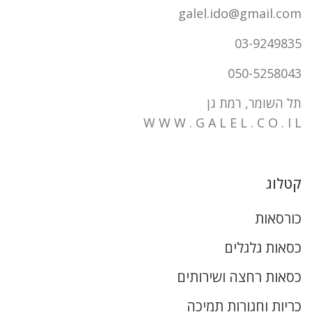
galel.ido@gmail.com
03-9249835
050-5258043
תל השומר, רמת גן
W W W . G A L E L . C O . I L
קטלוג
כורסאות
כסאות גלגלים
כסאות רחצה ושירותים
כריות וחגורות תמיכה