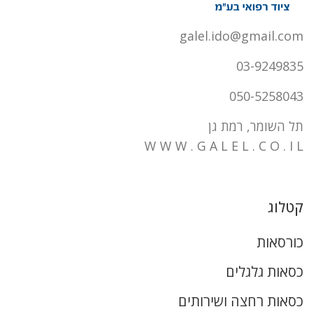
galel.ido@gmail.com
03-9249835
050-5258043
תל השומר, רמת גן
W W W . G A L E L . C O . I L
קטלוג
כורסאות
כסאות גלגלים
כסאות רחצה ושירותים