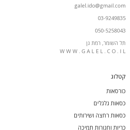
galel.ido@gmail.com
03-9249835
050-5258043
תל השומר, רמת גן
W W W . G A L E L . C O . I L
קטלוג
כורסאות
כסאות גלגלים
כסאות רחצה ושירותים
כריות וחגורות תמיכה