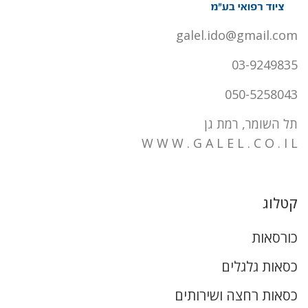
galel.ido@gmail.com
03-9249835
050-5258043
תל השומר, רמת גן
W W W . G A L E L . C O . I L
קטלוג
כורסאות
כסאות גלגלים
כסאות רחצה ושירותים