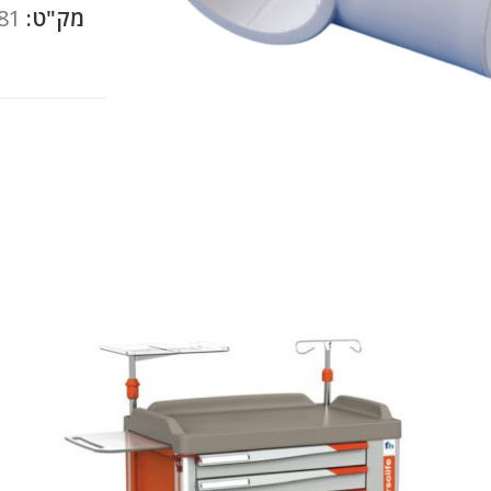
מק"ט:
81
להגדלה