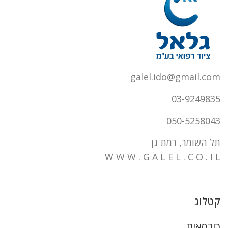
galel.ido@gmail.com
03-9249835
050-5258043
תל השומר, רמת גן
W W W . G A L E L . C O . I L
קטלוג
כורסאות