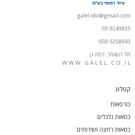
galel.ido@gmail.com
03-9249835
050-5258043
תל השומר, רמת גן
W W W . G A L E L . C O . I L
קטלוג
כורסאות
כסאות גלגלים
כסאות רחצה ושירותים