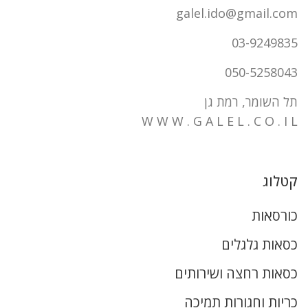
galel.ido@gmail.com
03-9249835
050-5258043
תל השומר, רמת גן
W W W . G A L E L . C O . I L
קטלוג
כורסאות
כסאות גלגלים
כסאות רחצה ושירותים
כריות וחגורות תמיכה