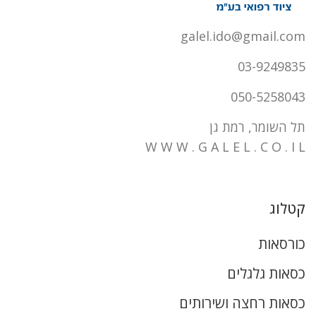
galel.ido@gmail.com
03-9249835
050-5258043
תל השומר, רמת גן
W W W . G A L E L . C O . I L
קטלוג
כורסאות
כסאות גלגלים
כסאות רחצה ושירותים