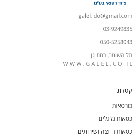
galel.ido@gmail.com
03-9249835
050-5258043
תל השומר, רמת גן
W W W . G A L E L . C O . I L
קטלוג
כורסאות
כסאות גלגלים
כסאות רחצה ושירותים