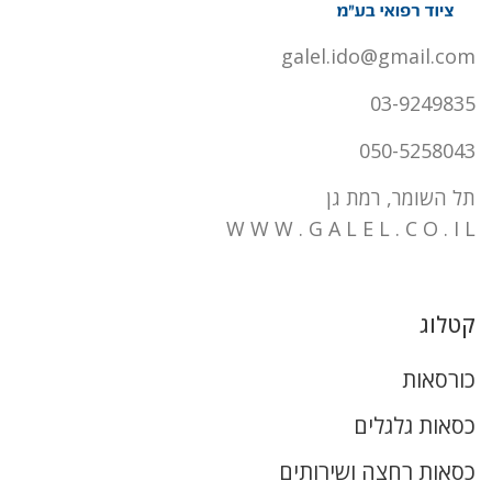
galel.ido@gmail.com
03-9249835
050-5258043
תל השומר, רמת גן
W W W . G A L E L . C O . I L
קטלוג
כורסאות
כסאות גלגלים
כסאות רחצה ושירותים