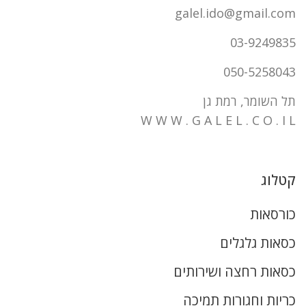
galel.ido@gmail.com
03-9249835
050-5258043
תל השומר, רמת גן
W W W . G A L E L . C O . I L
קטלוג
כורסאות
כסאות גלגלים
כסאות רחצה ושירותים
כריות וחגורות תמיכה